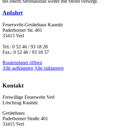
bei einem Stromausfall weiter mit Strom versorgt.
Anfahrt
Feuerwehr-Gerätehaus Kaunitz
Paderborner Str. 401
33415 Verl
Tel.: 0 52 46 / 93 18 28
Fax.: 0 52 46 / 93 18 37
Routenplaner öffnen
Alle aufklappen
Alle zuklappen
This page can't load Google Maps correctly.
Kontakt
OK
Do you own this website?
Freiwillige Feuerwehr Verl
Löschzug Kaunitz
Gerätehaus:
Paderborner Straße 401
33415 Verl